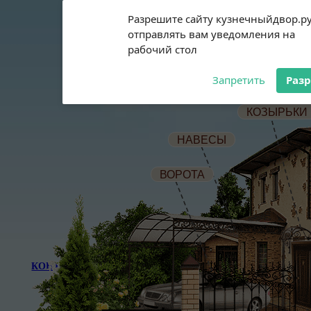
Subscribe to our
Разрешите сайту кузнечныйдвор.р
notifications!
отправлять вам уведомления на
To enable permission prompts, click
рабочий стол
on the notification icon
Запретить
Раз
КОЗЫРЬКИ
ГЛАВНАЯ
КАТАЛОГ
НАВЕСЫ
ВОРОТА
ПОСЛЕДНИЕ РАБОТЫ
КОНТАКТЫ