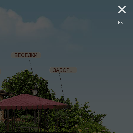
×
ESC
kovka100@list.ru
+7
(909) 451-55-56
Заказать звонок
БЕСЕДКИ
ЗАБОРЫ