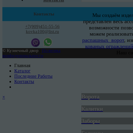
Контакты
Контакты
Мы создаём изде
представлен весь ас
+7(909)451-55-56
возможности позво
kovka100@list.ru
можем реализоват
распашных ворот
, и
кованых ограждени
© Кузнечный двор
|
Политика
Наш са
конфиденциальности
Главная
Каталог
Последние Работы
Контакты
Ворота
×
Калитки
Заборы