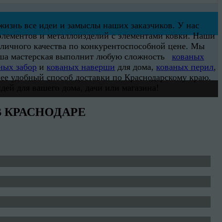
изнь все идеи и замыслы наших заказчиков. У нас
элементов и металлоизделий с элементами ковки. Наши
личного качества по конкурентоспособной цене. Мы
Наша мастерская выполнит любую сложность
кованых
ных забор
и
кованых наверши
для дома,
кованых перил
,
лее удобный способ доставки по Краснодарскому краю.
дей для вашего дома, дачи или магазина!
 КРАСНОДАРЕ