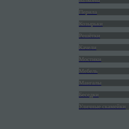
Балконы
Перила
Козырьки
Решётки
Качели
Мостики
Мебель
Мангалы
Беседки
Уличные скамейки