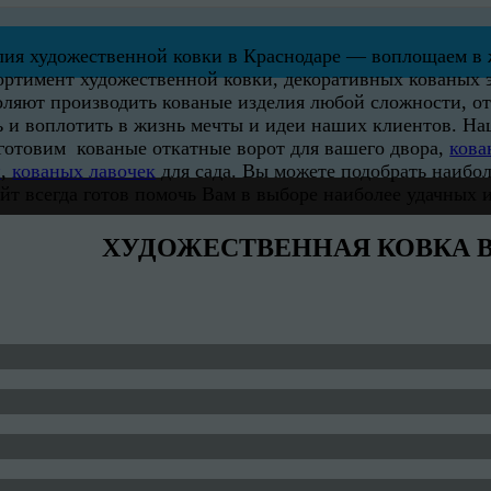
лия художественной ковки в Краснодаре — воплощаем в ж
сортимент художественной ковки, декоративных кованых 
ляют производить кованые изделия любой сложности, от
ь и воплотить в жизнь мечты и идеи наших клиентов. 
зготовим кованые откатные ворот для вашего двора,
кова
й
,
кованых лавочек
для сада. Вы можете подобрать наибо
йт всегда готов помочь Вам в выборе наиболее удачных и
ХУДОЖЕСТВЕННАЯ КОВКА В