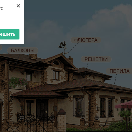
×
ус
решить
ФЛЮГЕРА
БАЛКОНЫ
РЕШЕТКИ
ПЕРИЛА