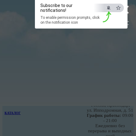
×
Subscribe to our
notifications!
To enable permission prompts, click
ESC
on the notification icon
kovka100@list.ru
Главная
»
Каталог
+7 (909) 451-55-56
Заказать звонок
Наш адрес
ГЛАВНАЯ
Мастерская
Кузнечный двор
Россия, Краснодар,
ул. Ипподромная, д. 51
КАТАЛОГ
График работы:
09:00
- 21:00
Ежедневно без
перерыва и выходных